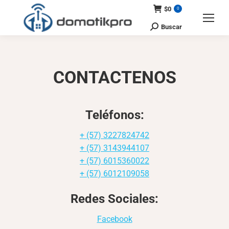
$
0
0
Buscar
Search:
CONTACTENOS
Teléfonos:
+ (57) 3227824742
+ (57) 3143944107
+ (57) 6015360022
+ (57) 6012109058
Redes Sociales:
Facebook